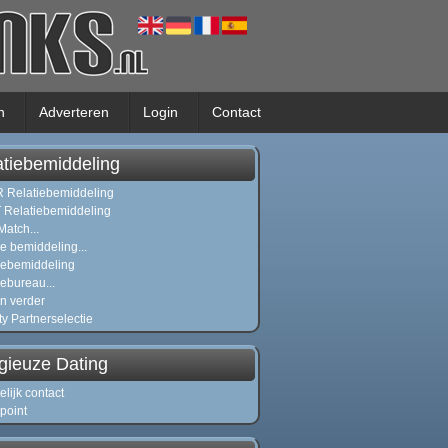
n
Adverteren
Login
Contact
atiebemiddeling
Relatiebemiddeling
Relatiebemiddeling
Match...
ie bemiddeling...
iebemiddeling
iebureau...
n verder
ty Partnerselectie
igieuze Dating
elijk contact
point