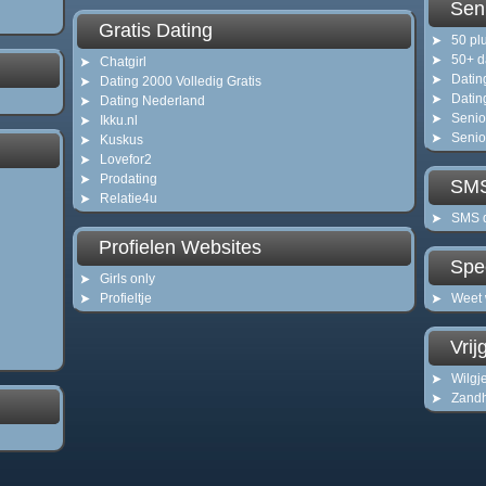
Sen
Gratis Dating
50 pl
50+ d
Chatgirl
Datin
Dating 2000 Volledig Gratis
Datin
Dating Nederland
Senio
Ikku.nl
Seni
Kuskus
Lovefor2
Prodating
SMS
Relatie4u
SMS d
Profielen Websites
Spe
Girls only
Profieltje
Weet 
Vrij
Wilgj
Zand