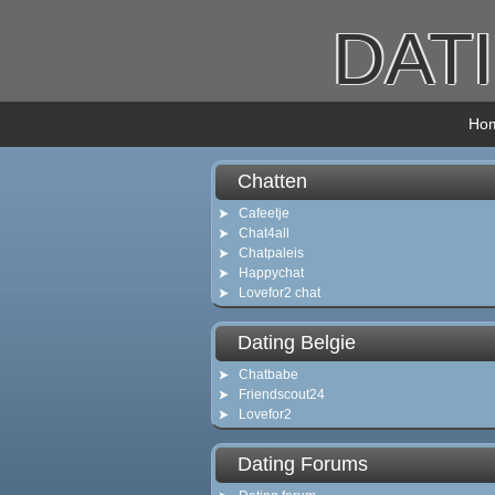
DAT
Ho
Chatten
Cafeetje
Chat4all
Chatpaleis
Happychat
Lovefor2 chat
Dating Belgie
Chatbabe
Friendscout24
Lovefor2
Dating Forums