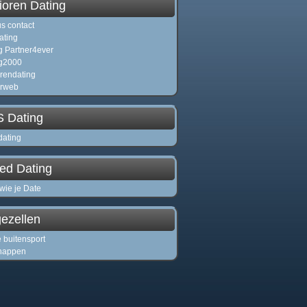
ioren Dating
us contact
ating
g Partner4ever
g2000
rendating
orweb
 Dating
ating
ed Dating
wie je Date
gezellen
e buitensport
happen