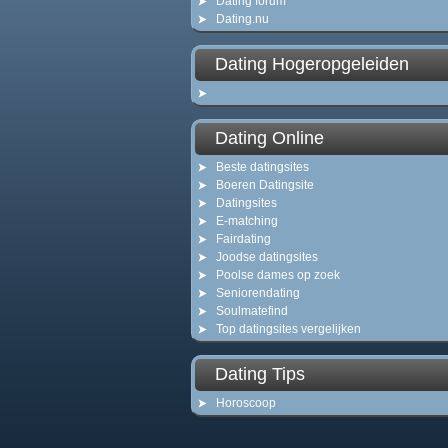
Dating forum
Dating.nu
Dating Hogeropgeleiden
Dating Online
Beste datingsites
Boeren Datingsite
Datingsites
E-matching
Fairdating
Joodse datingsites
Poolse dames op zoek
Seniorendating
Soulmatefind
Top datingsites vergelijken
Dating Tips
Horoscoop