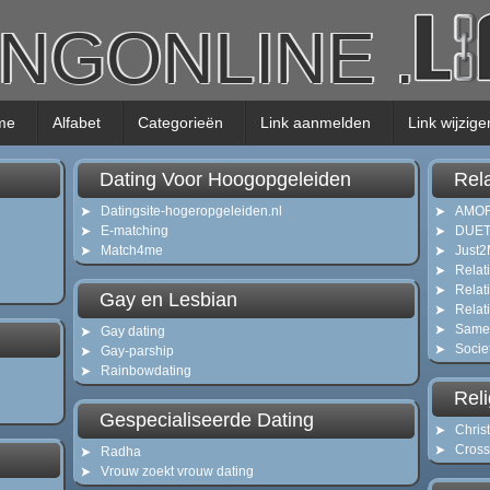
INGONLINE
.
me
Alfabet
Categorieën
Link aanmelden
Link wijzige
Dating Voor Hoogopgeleiden
Rel
Datingsite-hogeropgeleiden.nl
AMOR 
E-matching
DUET 
Match4me
Just2
Relat
Relat
Gay en Lesbian
Relat
Same
Gay dating
Socie
Gay-parship
Rainbowdating
Rel
Gespecialiseerde Dating
Christ
Cross
Radha
Vrouw zoekt vrouw dating